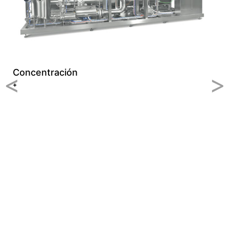
Concentración
<
>
+
C
+