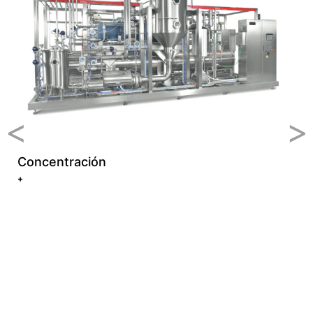
<
>
Concentración
+
C
+