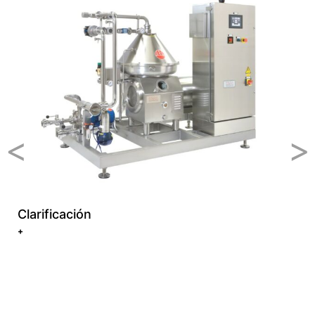
<
>
C
+
Clarificación
+