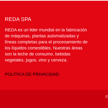
CIUDAD
REDA SPA
REDA es un lider mundial en la fabricación
TELÉFONO
de máquinas, plantas automatizadas y
líneas completas para el procesamiento de
los líquidos comestibles. Nuestras áreas
son la leche de consumo, bebidas
SELECCIONE SU ÁREA DE INTERÉS:
vegetales, jugos, vino y cerveza.
Lácteos
Bebidas vegetales
POLÍTICA DE PRIVACIDAD
MENSAJE
©