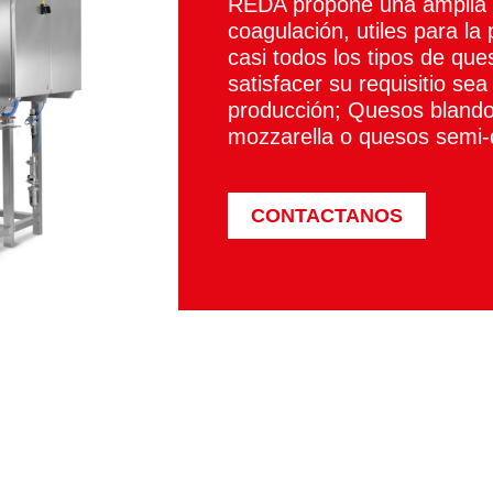
REDA propone una amplia 
coagulación, utiles para la
casi todos los tipos de q
satisfacer su requisitio sea
producción; Quesos blando
mozzarella o quesos semi-
CONTACTANOS