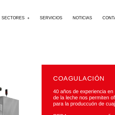
SECTORES
SERVICIOS
NOTICIAS
CONT
COAGULACIÓN
40 años de experiencia en
de la leche nos permiten o
para la produccuón de cua