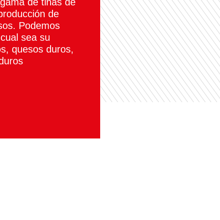
gama de tinas de
 producción de
uesos. Podemos
 cual sea su
s, quesos duros,
duros