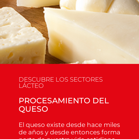
DESCUBRE LOS SECTORES
LÁCTEO
PROCESAMIENTO DEL
QUESO
El queso existe desde hace miles
de años y desde entonces forma