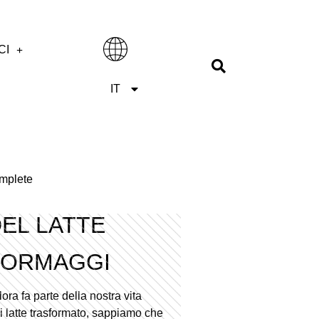
CI
ES
IT
EN
mplete
EL LATTE​
FORMAGGI
lora fa parte della nostra vita
i latte trasformato, sappiamo che