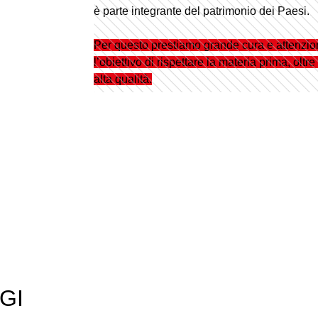
è parte integrante del patrimonio dei Paesi.
Per questo prestiamo grande cura e attenzione
l’obiettivo di rispettare la materia prima, olt
alta qualità.
GI