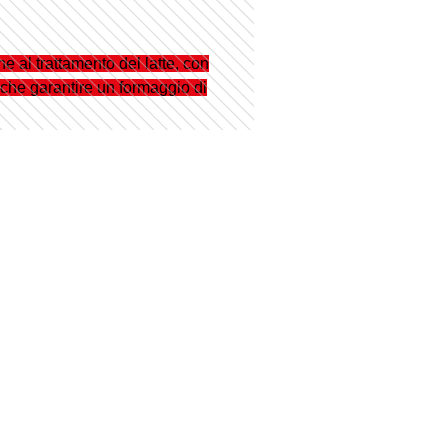
 al trattamento del latte, con
re che garantire un formaggio di