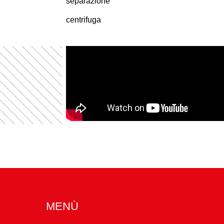
separazione
centrifuga
MENÙ