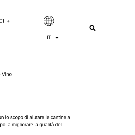
CI
ES
IT
EN
e Vino
 lo scopo di aiutare le cantine a
po, a migliorare la qualità del