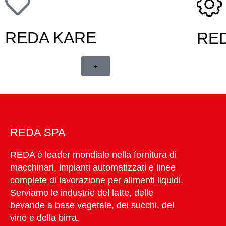
REDA KARE
RE
+
REDA SPA
REDA è leader mondiale nella fornitura di
macchinari, impianti automatizzati e linee
complete di lavorazione per alimenti liquidi.
Serviamo le industrie del latte, delle
bevande a base vegetale, dei succhi, del
vino e della birra.