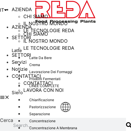
ES
AZIENDA
IT
EN
CHI SIAMO
IL NOSTRO MONDO
AZIENDA
LE TECNOLOGIE REDA
CHI SIAMO
SETTORI
IL NOSTRO MONDO
LE TECNOLOGIE REDA
Latte
SETTORI
Latte Da Bere
Servizi
Crema
Notizie
Lavorazione Dei Formaggi
CONTATTACI
Prodotti Fermentati
CONTATTACI
LINEE COMPLETE
LAVORA CON NOI
Siero
Chiarificazione
Pastorizzazione
Separazione
Cerca
Concentrazione
Concentrazione A Membrana