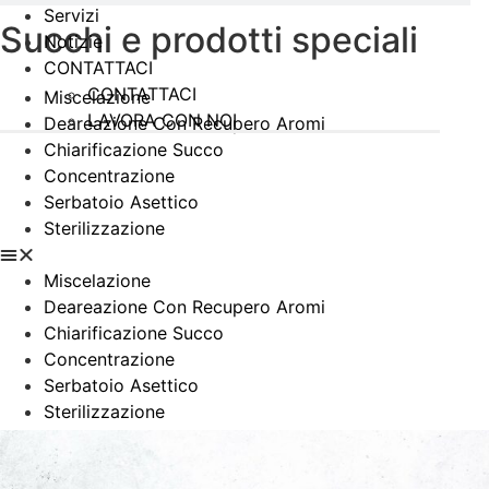
Servizi
Linea Trattamento Siero
Succhi e prodotti speciali
Bevande Vegetali
Notizie
CONTATTACI
Serbatoio Asettico
CONTATTACI
Sterilizzazione
Miscelazione
Succhi E Prodotti Speciali
LAVORA CON NOI
Deareazione Con Recupero Aromi
Miscelazione
Chiarificazione Succo
Deareazione Con Recupero Aromi
Concentrazione
Serbatoio Asettico
Serbatoio Asettico
Sterilizzazione
Sterilizzazione
Chiarificazione Succo
Concentrazione
Miscelazione
VINO
Deareazione Con Recupero Aromi
Concentrazione di mosto d’uva
Chiarificazione Succo
Chiarificazione Del Vino E Del Mosto
Concentrazione
Dealcolizzazione Vino
Serbatoio Asettico
Sterilizzazione