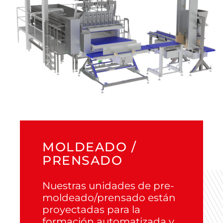
MOLDEADO /
PRENSADO
Nuestras unidades de pre-
moldeado/prensado están
proyectadas para la
formación automatizada y